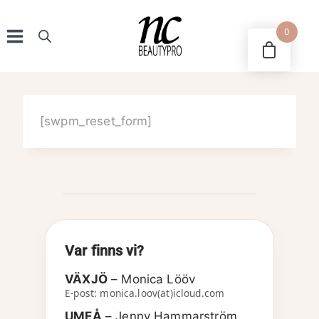
Skip
to
0
content
[swpm_reset_form]
Var finns vi?
VÄXJÖ
– Monica Lööv
E-post: monica.loov(at)icloud.com
UMEÅ
– Jenny Hammarström