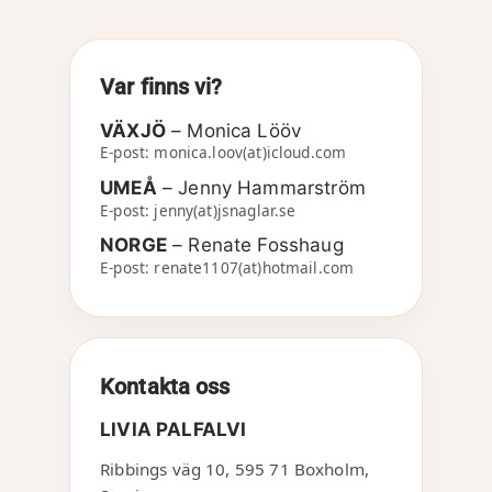
Var finns vi?
VÄXJÖ
– Monica Lööv
E-post: monica.loov(at)icloud.com
UMEÅ
– Jenny Hammarström
E-post: jenny(at)jsnaglar.se
NORGE
– Renate Fosshaug
E-post: renate1107(at)hotmail.com
Kontakta oss
LIVIA PALFALVI
Ribbings väg 10
,
595 71
Boxholm
,