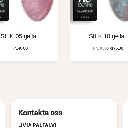
SILK 05 gellac
SILK 10 gellac
Det
De
kr
140.00
kr
140.00
kr
75.00
ursprungli
nu
priset
pri
var:
är:
kr140.00.
kr7
Kontakta oss
LIVIA PALFALVI