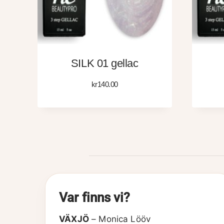
SILK 01 gellac
kr
140.00
Var finns vi?
VÄXJÖ
– Monica Lööv