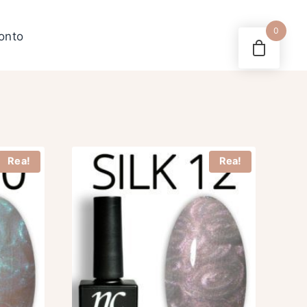
0
konto
Rea!
Rea!