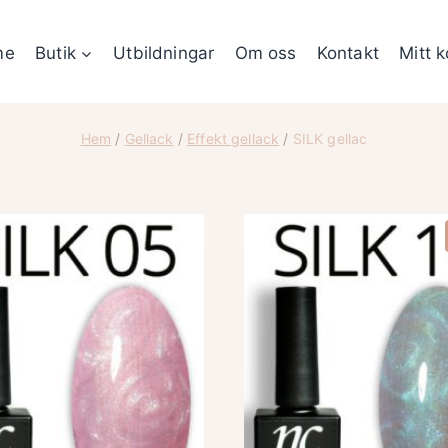
me
Butik
Utbildningar
Om oss
Kontakt
Mitt 
Hem
/
Gellack
/
Effekt gellack
/
SILK gellac