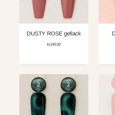
DUSTY ROSE gellack
D
kr
140.00