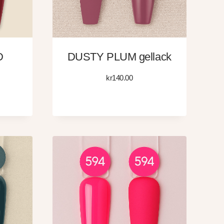
D
DUSTY PLUM gellack
kr
140.00