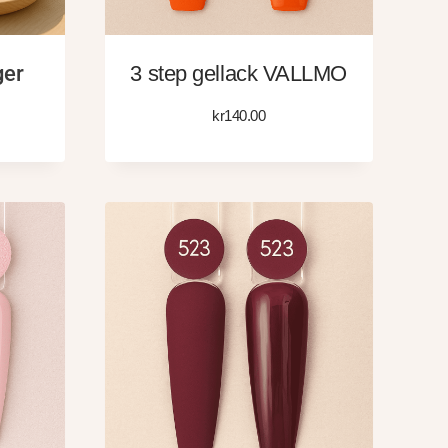
ger
3 step gellack VALLMO
kr
140.00