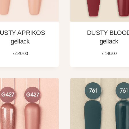
USTY APRIKOS
DUSTY BLOO
gellack
gellack
kr
140.00
kr
140.00