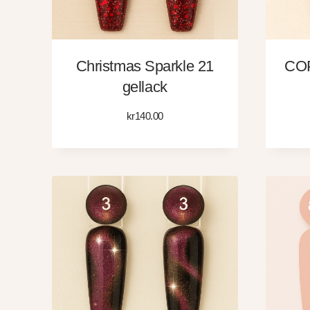
Christmas Sparkle 21
COP
gellack
kr
140.00