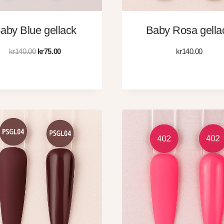
aby Blue gellack
Baby Rosa gella
Det
Det
kr
140.00
kr
75.00
kr
140.00
ursprungliga
nuvarande
priset
priset
var:
är:
kr140.00.
kr75.00.