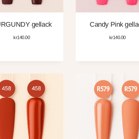
RGUNDY gellack
Candy Pink gella
kr
140.00
kr
140.00