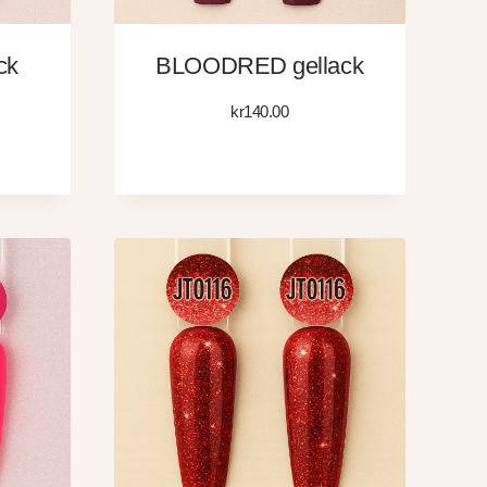
ck
BLOODRED gellack
kr
140.00