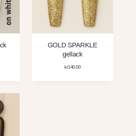
ack
GOLD SPARKLE
gellack
kr
140.00