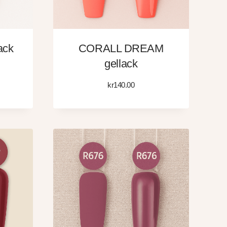
ack
CORALL DREAM
gellack
kr
140.00