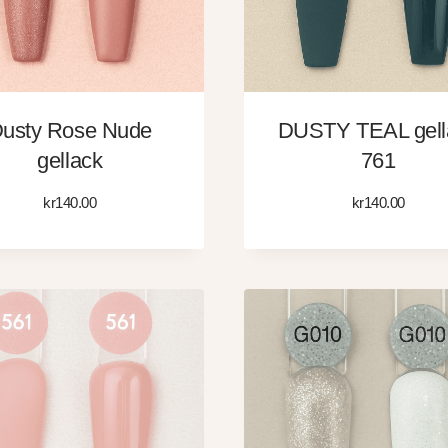
usty Rose Nude
DUSTY TEAL gell
gellack
761
kr
140.00
kr
140.00