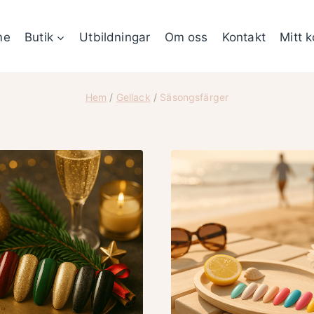
me
Butik
Utbildningar
Om oss
Kontakt
Mitt 
Hem
/
Gellack
/
Säsongsfärger