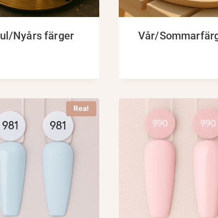
ul/Nyårs färger
Vår/Sommarfär
Rea!