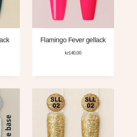
ack
Flamingo Fever gellack
kr
140.00