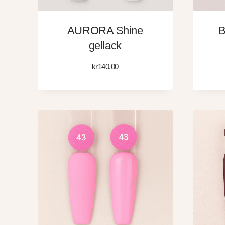
AURORA Shine
B
gellack
kr
140.00