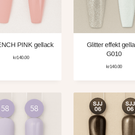
NCH PINK gellack
Glitter effekt gell
G010
kr
140.00
kr
140.00