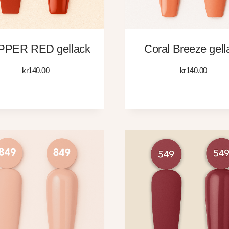
PER RED gellack
Coral Breeze gell
kr
140.00
kr
140.00