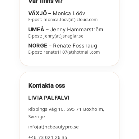
Var finns vi?
VÄXJÖ
– Monica Lööv
E-post: monica.loov(at)icloud.com
UMEÅ
– Jenny Hammarström
E-post: jenny(at)jsnaglar.se
NORGE
– Renate Fosshaug
E-post: renate1107(at)hotmail.com
Kontakta oss
LIVIA PALFALVI
Ribbings väg 10
,
595 71
Boxholm
,
Sverige
info(at)ncbeautypro.se
+46 73 021 26 35