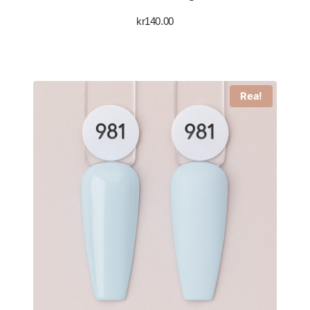
kr
140.00
Rea!