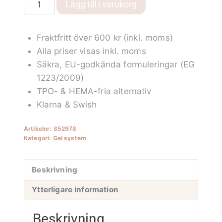
ICE
Lägg till i varukorg
THIN
clear
Fraktfritt över 600 kr (inkl. moms)
Builder
Alla priser visas inkl. moms
gel
Säkra, EU-godkända formuleringar (EG
mängd
1223/2009)
TPO- & HEMA-fria alternativ
Klarna & Swish
Artikelnr:
852978
Kategori:
Gel system
Beskrivning
Ytterligare information
Beskrivning