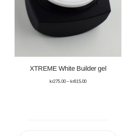
XTREME White Builder gel
Prisintervall:
kr
275.00
–
kr
815.00
kr275.00
till
kr815.00