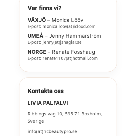
Var finns vi?
VÄXJÖ
– Monica Lööv
E-post: monica.loov(at)icloud.com
UMEÅ
– Jenny Hammarström
E-post: jenny(at)jsnaglar.se
NORGE
– Renate Fosshaug
E-post: renate1107(at)hotmail.com
Kontakta oss
LIVIA PALFALVI
Ribbings väg 10
,
595 71
Boxholm
,
Sverige
info(at)ncbeautypro.se