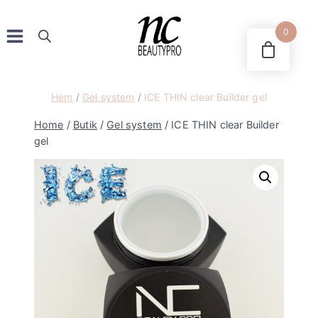
Skip
to
0
content
Hem
/
Gel system
/
ICE THIN clear Builder gel
Home
/
Butik
/
Gel system
/
ICE THIN clear Builder
gel