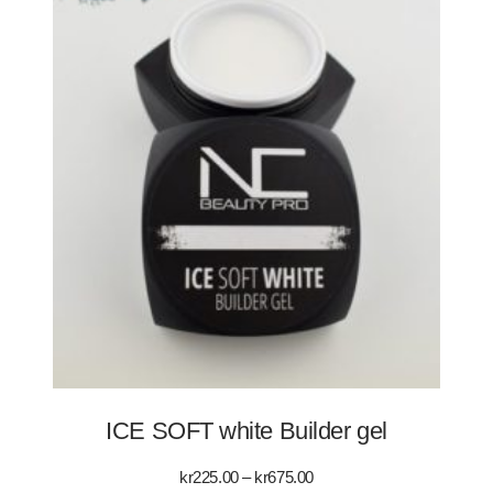
ICE SOFT white Builder gel
Prisintervall:
kr
225.00
–
kr
675.00