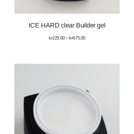
ICE HARD clear Builder gel
Prisintervall:
kr
225.00
–
kr
675.00
kr225.00
till
kr675.00