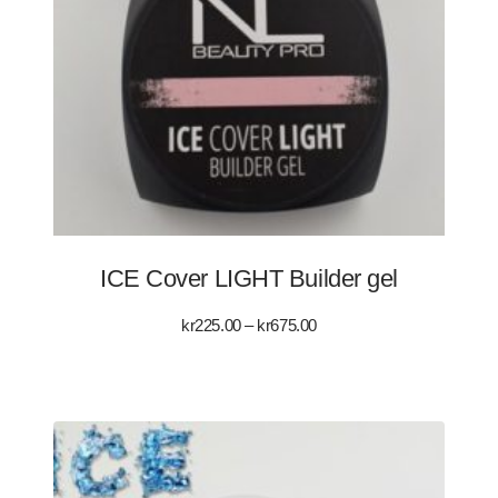
ICE Cover LIGHT Builder gel
Prisintervall:
kr
225.00
–
kr
675.00
kr225.00
till
kr675.00