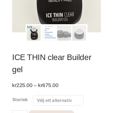
ICE THIN clear Builder
gel
Prisintervall:
kr
225.00
–
kr
675.00
kr225.00
Storlek
till
kr675.00