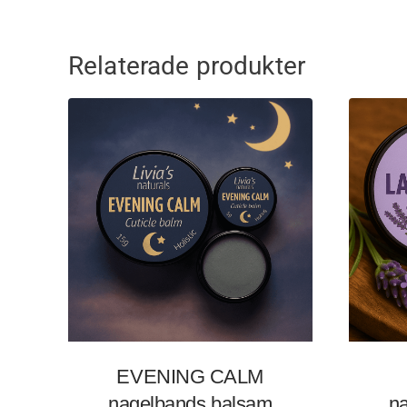
Relaterade produkter
EVENING CALM
nagelbands balsam
n