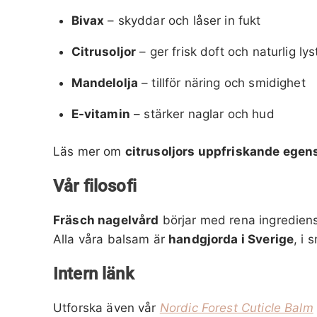
Bivax
– skyddar och låser in fukt
Citrusoljor
– ger frisk doft och naturlig lys
Mandelolja
– tillför näring och smidighet
E-vitamin
– stärker naglar och hud
Läs mer om
citrusoljors uppfriskande egen
Vår filosofi
Fräsch nagelvård
börjar med rena ingredien
Alla våra balsam är
handgjorda i Sverige
, i 
Intern länk
Utforska även vår
Nordic Forest Cuticle Balm