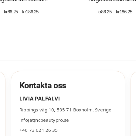
Prisintervall:
Pr
kr
86.25
–
kr
186.25
kr
86.25
–
kr
186.25
kr86.25
kr
till
till
kr186.25
kr
Kontakta oss
LIVIA PALFALVI
Ribbings väg 10
,
595 71
Boxholm
,
Sverige
info(at)ncbeautypro.se
+46 73 021 26 35