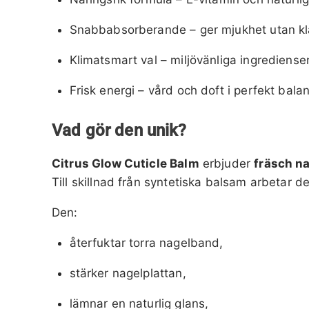
Snabbabsorberande – ger mjukhet utan k
Klimatsmart val – miljövänliga ingrediense
Frisk energi – vård och doft i perfekt bala
Vad gör den unik?
Citrus Glow Cuticle Balm
erbjuder
fräsch n
Till skillnad från syntetiska balsam arbetar
Den:
återfuktar torra nagelband,
stärker nagelplattan,
lämnar en naturlig glans,