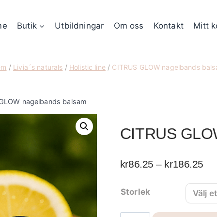
me
Butik
Utbildningar
Om oss
Kontakt
Mitt 
em
/
Livia´s naturals
/
Holistic line
/
CITRUS GLOW nagelbands bal
GLOW nagelbands balsam
CITRUS GLOW
Pri
kr
86.25
–
kr
186.25
kr
Storlek
till
kr