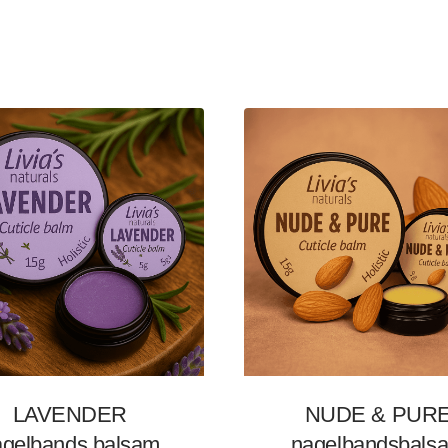
LAVENDER
NUDE & PUR
agelbands balsam
nagelbandsbals