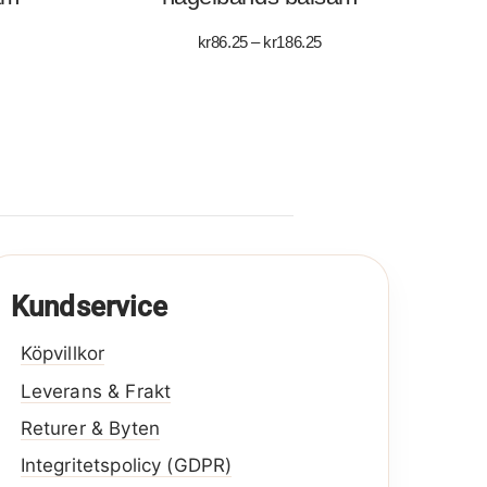
isintervall:
Prisintervall:
kr
86.25
–
kr
186.25
86.25
kr86.25
till
186.25
kr186.25
Kundservice
Köpvillkor
Leverans & Frakt
Returer & Byten
Integritetspolicy (GDPR)