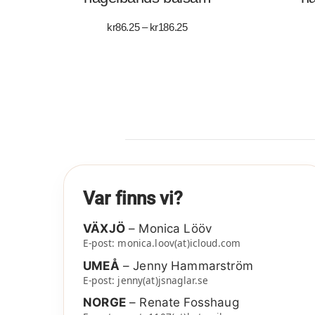
Prisintervall:
kr
86.25
–
kr
186.25
kr86.25
till
kr186.25
Var finns vi?
VÄXJÖ
– Monica Lööv
E-post: monica.loov(at)icloud.com
UMEÅ
– Jenny Hammarström
E-post: jenny(at)jsnaglar.se
NORGE
– Renate Fosshaug