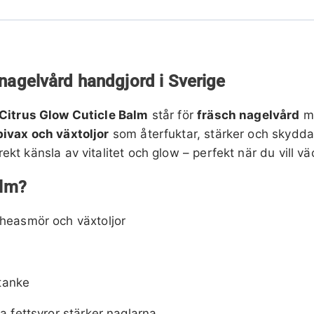
 nagelvård handgjord i Sverige
Citrus Glow Cuticle Balm
står för
fräsch nagelvård
me
ivax och växtoljor
som återfuktar, stärker och skydda
t känsla av vitalitet och glow – perfekt när du vill väc
alm?
sheasmör och växtoljor
tanke
a fettsyror stärker naglarna