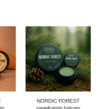
E
NORDIC FOREST
am
nagelbands balsam