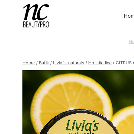
Skip
to
Ho
content
H
Home
/
Butik
/
Livia´s naturals
/
Holistic line
/
CITRUS 