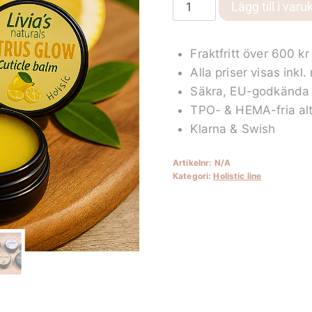
CITRUS
Lägg till i varu
GLOW
nagelbands
Fraktfritt över 600 kr
balsam
Alla priser visas inkl
mängd
Säkra, EU-godkända 
TPO- & HEMA-fria alt
Klarna & Swish
Artikelnr:
N/A
Kategori:
Holistic line