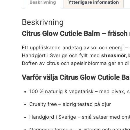
Beskrivning
Ytterligare information
Beskrivning
Citrus Glow Cuticle Balm – fräsch
Ett uppfriskande andetag av sol och energi –
Handgjort i Sverige och fyllt med
sheasmör, b
Doften av citrus och apelsinblomma ger en direk
Varför välja Citrus Glow Cuticle B
100 % naturlig & vegetarisk – med bivax, 
Cruelty free – aldrig testad på djur
Handgjord i Sverige – små satser med om
Näringsrik formula – E-vitamin och naturlig