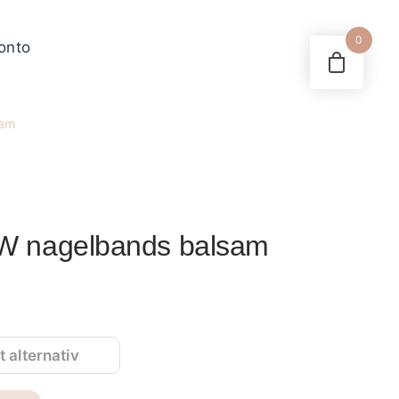
0
konto
sam
 nagelbands balsam
sintervall:
86.25
186.25