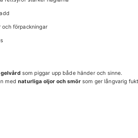
ladd
r och förpackningar
ns
agelvård
som piggar upp både händer och sinne.
 den med
naturliga oljor och smör
som ger långvarig fuk