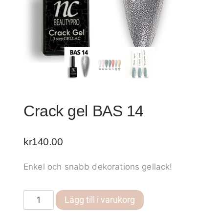
Crack gel BAS 14
kr
140.00
Enkel och snabb dekorations gellack!
Crack
Lägg till i varukorg
gel