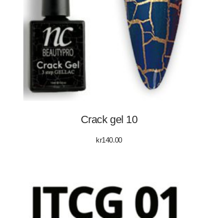
Crack gel 10
kr
140.00