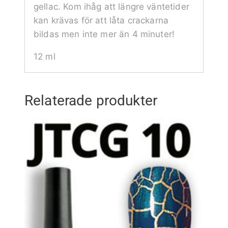
gellac. Kom ihåg att längre väntetider
kan krävas för att låta crackarna
bildas men inte mer än 4 minuter!
12 ml
Relaterade produkter