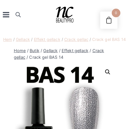
Skip
to
0
content
Hem
/
Gellack
/
Effekt gellack
/
Crack gellac
/
Crack gel BAS 14
Home
/
Butik
/
Gellack
/
Effekt gellack
/
Crack
gellac
/
Crack gel BAS 14