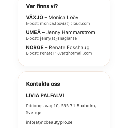
Var finns vi?
VÄXJÖ
– Monica Lööv
E-post: monica.loov(at)icloud.com
UMEÅ
– Jenny Hammarström
E-post: jenny(at)jsnaglar.se
NORGE
– Renate Fosshaug
E-post: renate1107(at)hotmail.com
Kontakta oss
LIVIA PALFALVI
Ribbings väg 10
,
595 71
Boxholm
,
Sverige
info(at)ncbeautypro.se