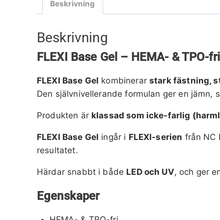
Beskrivning
Beskrivning
FLEXI Base Gel – HEMA- & TPO-fri 
FLEXI Base Gel
kombinerar
stark fästning, 
Den självnivellerande formulan ger en jämn, sm
Produkten är
klassad som icke-farlig (harm
FLEXI Base Gel
ingår i
FLEXI-serien
från NC B
resultatet.
Härdar snabbt i både
LED och UV
, och ger e
Egenskaper
HEMA- & TPO-fri