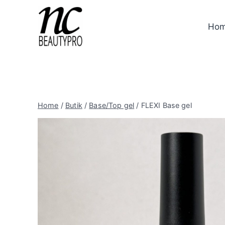
Skip
to
Ho
content
Home
/
Butik
/
Base/Top gel
/
FLEXI Base gel