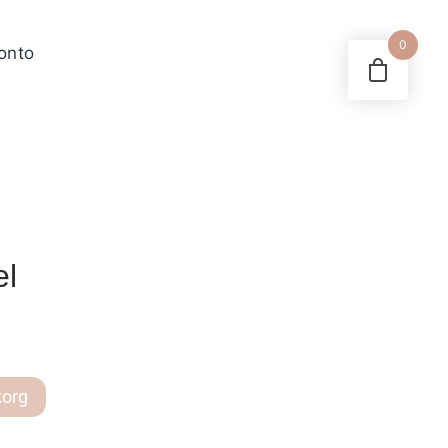
0
konto
el
korg