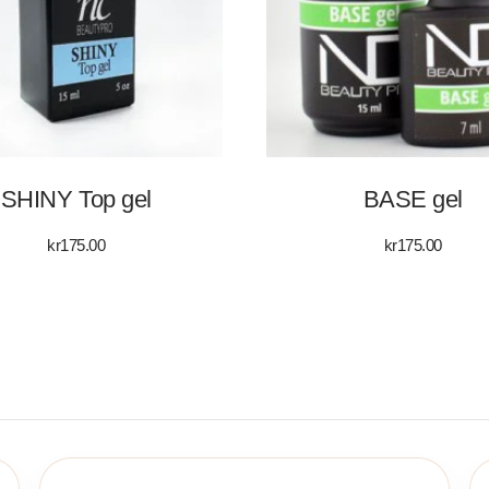
SHINY Top gel
BASE gel
kr
175.00
kr
175.00