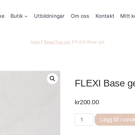
me
Butik
Utbildningar
Om oss
Kontakt
Mitt 
Hem
/
Base/Top gel
/
FLEXI Base gel
FLEXI Base g
kr
200.00
FLEXI
Lägg till i varu
Base
gel