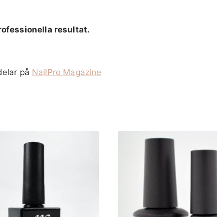
rofessionella resultat.
delar på
NailPro Magazine