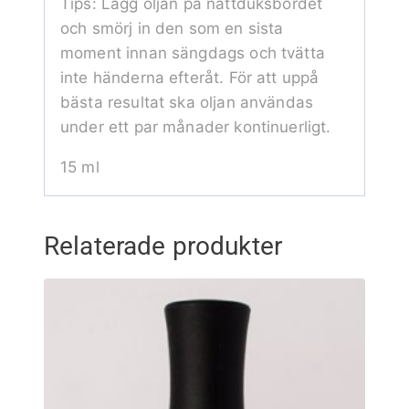
Tips: Lägg oljan på nattduksbordet
och smörj in den som en sista
moment innan sängdags och tvätta
inte händerna efteråt. För att uppå
bästa resultat ska oljan användas
under ett par månader kontinuerligt.
15 ml
Relaterade produkter