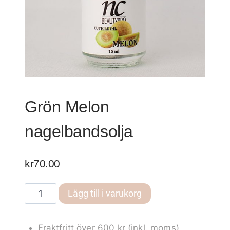
Grön Melon
nagelbandsolja
kr
70.00
Grön
Lägg till i varukorg
Melon
nagelbandsolja
Fraktfritt över 600 kr (inkl. moms)