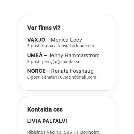
Var finns vi?
VÄXJÖ
– Monica Lööv
E-post: monica.loov(at)icloud.com
UMEÅ
– Jenny Hammarström
E-post: jenny(at)jsnaglar.se
NORGE
– Renate Fosshaug
E-post: renate1107(at)hotmail.com
Kontakta oss
LIVIA PALFALVI
Ribbings väg 10
,
595 71
Boxholm
,