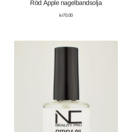
Röd Äpple nagelbandsolja
kr
70.00