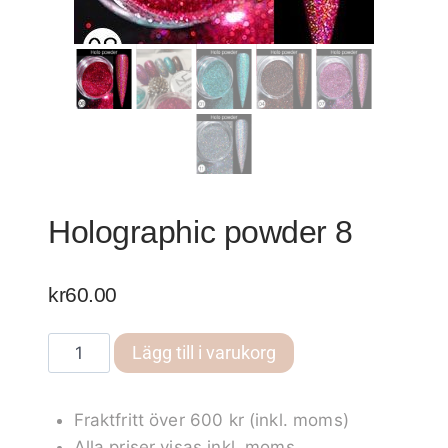
Holographic powder 8
kr
60.00
Holographic
Lägg till i varukorg
powder
8
Fraktfritt över 600 kr (inkl. moms)
mängd
Alla priser visas inkl. moms