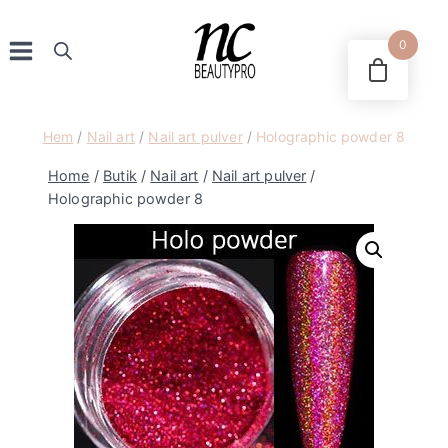
Skip
to
0
content
Hem
/
Nail art
/
Nail art pulver
/
Holographic powder 8
Home
/
Butik
/
Nail art
/
Nail art pulver
/
Holographic powder 8