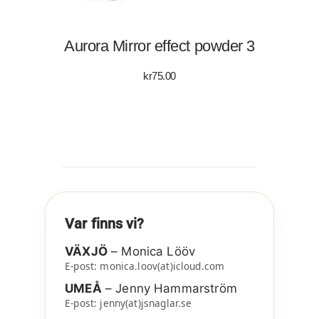
Aurora Mirror effect powder 3
kr
75.00
Var finns vi?
VÄXJÖ
– Monica Lööv
E-post: monica.loov(at)icloud.com
UMEÅ
– Jenny Hammarström
E-post: jenny(at)jsnaglar.se