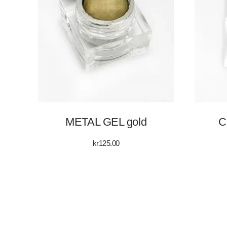
METAL GEL gold
C
kr
125.00