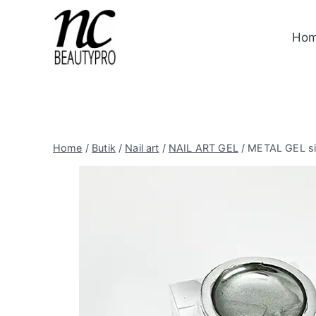
Skip
to
Ho
content
Home
/
Butik
/
Nail art
/
NAIL ART GEL
/
METAL GEL si