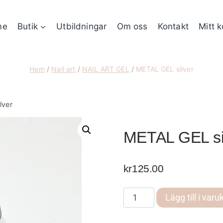
me
Butik
Utbildningar
Om oss
Kontakt
Mitt 
Hem
/
Nail art
/
NAIL ART GEL
/
METAL GEL silver
lver
METAL GEL si
kr
125.00
METAL
Lägg till i varu
GEL
silver