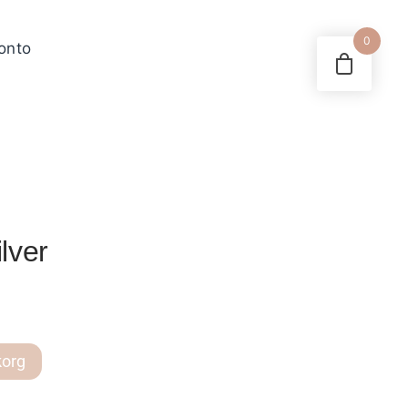
0
konto
lver
korg