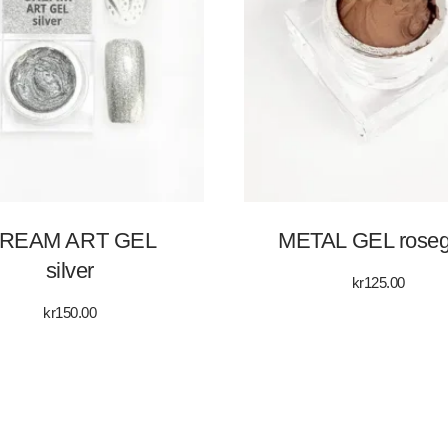
REAM ART GEL
METAL GEL roseg
silver
kr
125.00
kr
150.00