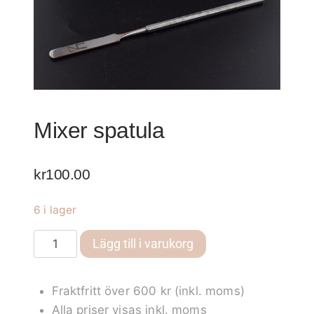
Mixer spatula
kr
100.00
6 i lager
Mixer
Lägg till i varukorg
spatula
mängd
Fraktfritt över 600 kr (inkl. moms)
Alla priser visas inkl. moms