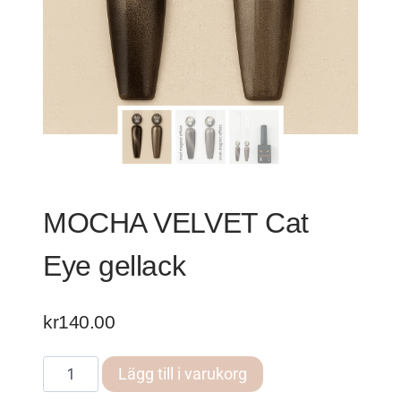
MOCHA VELVET Cat
Eye gellack
kr
140.00
MOCHA
Lägg till i varukorg
VELVET