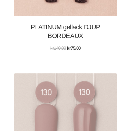
PLATINUM gellack DJUP
BORDEAUX
Det
Det
kr
140.00
kr
75.00
ursprungliga
nuvarande
priset
priset
var:
är:
kr140.00.
kr75.00.