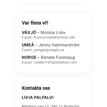
Var finns vi?
VÄXJÖ
– Monica Lööv
E-post: monica.loov(at)icloud.com
UMEÅ
– Jenny Hammarström
E-post: jenny(at)jsnaglar.se
NORGE
– Renate Fosshaug
E-post: renate1107(at)hotmail.com
Kontakta oss
LIVIA PALFALVI
Ribbings väg 10
,
595 71
Boxholm
,