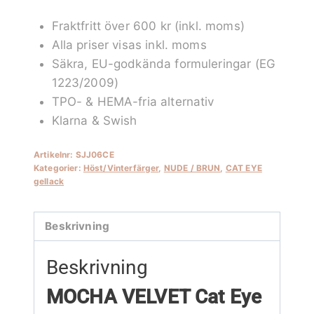
Cat
Fraktfritt över 600 kr (inkl. moms)
Eye
Alla priser visas inkl. moms
gellack
Säkra, EU-godkända formuleringar (EG
mängd
1223/2009)
TPO- & HEMA-fria alternativ
Klarna & Swish
Artikelnr:
SJJ06CE
Kategorier:
Höst/Vinterfärger
,
NUDE / BRUN
,
CAT EYE
gellack
Beskrivning
Beskrivning
MOCHA VELVET Cat Eye