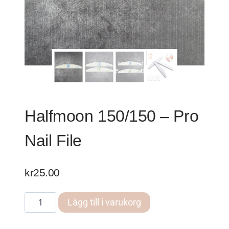
Halfmoon 150/150 – Pro
Nail File
kr
25.00
Halfmoon
Lägg till i varukorg
150/150
-