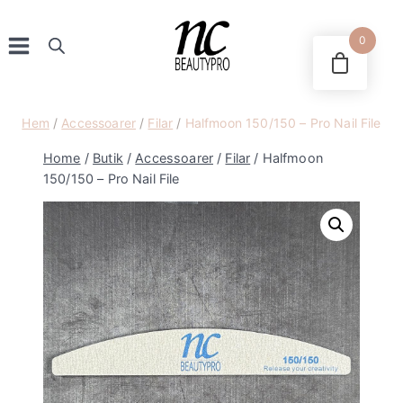
Skip
to
0
content
Hem
/
Accessoarer
/
Filar
/
Halfmoon 150/150 – Pro Nail File
Home
/
Butik
/
Accessoarer
/
Filar
/
Halfmoon
150/150 – Pro Nail File