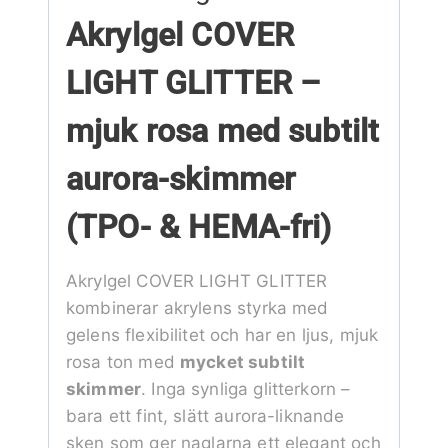
Akrylgel COVER
LIGHT GLITTER –
mjuk rosa med subtilt
aurora-skimmer
(TPO- & HEMA-fri)
Akrylgel COVER LIGHT GLITTER
kombinerar akrylens styrka med
gelens flexibilitet och har en ljus, mjuk
rosa ton med
mycket subtilt
skimmer
. Inga synliga glitterkorn –
bara ett fint, slätt aurora-liknande
sken som ger naglarna ett elegant och