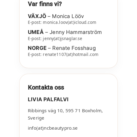
Var finns vi?
VÄXJÖ
– Monica Lööv
E-post: monica.loov(at)icloud.com
UMEÅ
– Jenny Hammarström
E-post: jenny(at)jsnaglar.se
NORGE
– Renate Fosshaug
E-post: renate1107(at)hotmail.com
Kontakta oss
LIVIA PALFALVI
Ribbings väg 10
,
595 71
Boxholm
,
Sverige
info(at)ncbeautypro.se