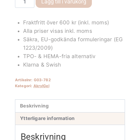
Lägg till i varukorg
COVER
LIGHT
Fraktfritt över 600 kr (inkl. moms)
GLITTER
Alla priser visas inkl. moms
mängd
Säkra, EU-godkända formuleringar (EG
1223/2009)
TPO- & HEMA-fria alternativ
Klarna & Swish
Artikelnr:
G03-782
Kategori:
AkrylGel
Beskrivning
Ytterligare information
Beskrivning