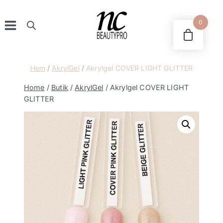
Skip
to
0
content
Hem
/
AkrylGel
/
Akrylgel COVER LIGHT GLITTER
Home
/
Butik
/
AkrylGel
/
Akrylgel COVER LIGHT
GLITTER