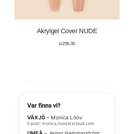
Akrylgel Cover NUDE
kr
295.00
Var finns vi?
VÄXJÖ
– Monica Lööv
E-post: monica.loov(at)icloud.com
UMEÅ
– Jenny Hammarström