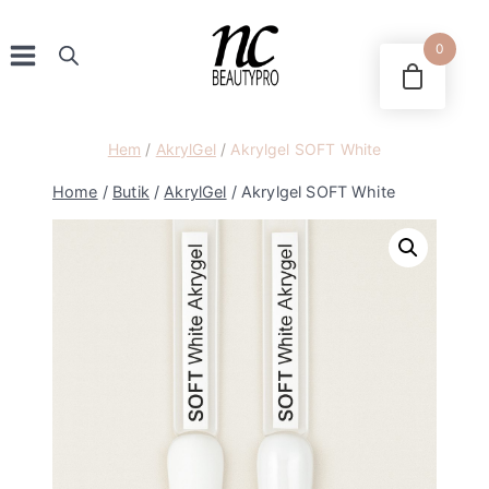
Skip
to
0
content
Hem
/
AkrylGel
/
Akrylgel SOFT White
Home
/
Butik
/
AkrylGel
/
Akrylgel SOFT White