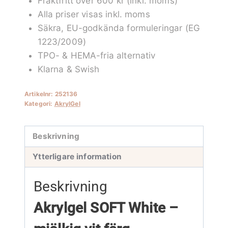
Fraktfritt över 600 kr (inkl. moms)
mängd
Alla priser visas inkl. moms
Säkra, EU-godkända formuleringar (EG
1223/2009)
TPO- & HEMA-fria alternativ
Klarna & Swish
Artikelnr:
252136
Kategori:
AkrylGel
Beskrivning
Ytterligare information
Beskrivning
Akrylgel SOFT White –