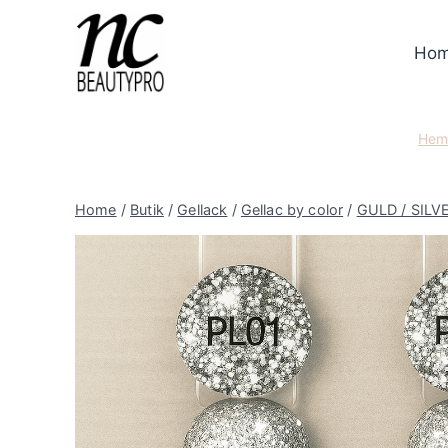
Skip
to
Ho
content
He
Home
/
Butik
/
Gellack
/
Gellac by color
/
GULD / SILV