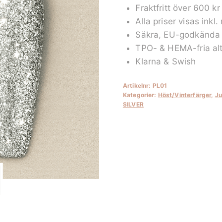
Fraktfritt över 600 kr
mängd
Alla priser visas inkl
Säkra, EU-godkända 
TPO- & HEMA-fria alt
Klarna & Swish
Artikelnr:
PL01
Kategorier:
Höst/Vinterfärger
,
Ju
SILVER