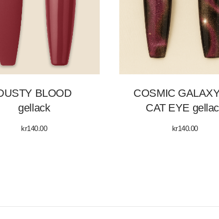
DUSTY BLOOD
COSMIC GALAXY
gellack
CAT EYE gellac
kr
140.00
kr
140.00