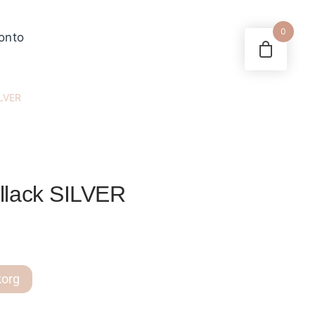
0
konto
LVER
lack SILVER
korg