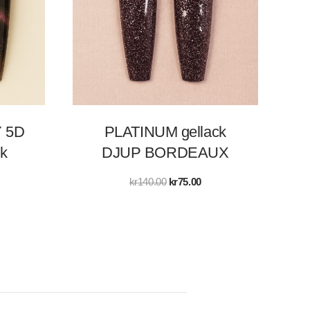
 5D
PLATINUM gellack
k
DJUP BORDEAUX
Det
Det
kr
140.00
kr
75.00
ursprungliga
nuvarande
priset
priset
var:
är:
kr140.00.
kr75.00.