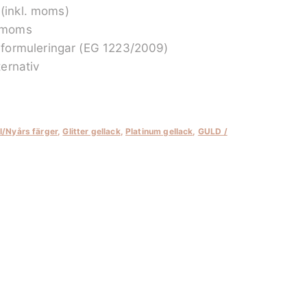
 (inkl. moms)
. moms
formuleringar (EG 1223/2009)
ernativ
l/Nyårs färger
,
Glitter gellack
,
Platinum gellack
,
GULD /