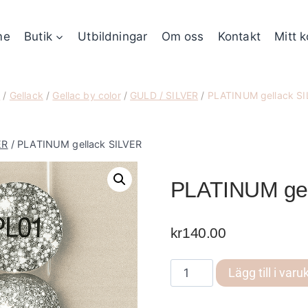
me
Butik
Utbildningar
Om oss
Kontakt
Mitt 
m
/
Gellack
/
Gellac by color
/
GULD / SILVER
/
PLATINUM gellack SI
ER
/
PLATINUM gellack SILVER
PLATINUM gel
kr
140.00
PLATINUM
Lägg till i varu
gellack
SILVER