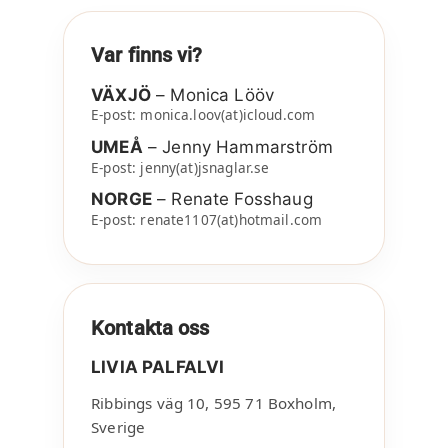
Var finns vi?
VÄXJÖ
– Monica Lööv
E-post: monica.loov(at)icloud.com
UMEÅ
– Jenny Hammarström
E-post: jenny(at)jsnaglar.se
NORGE
– Renate Fosshaug
E-post: renate1107(at)hotmail.com
Kontakta oss
LIVIA PALFALVI
Ribbings väg 10
,
595 71
Boxholm
,
Sverige