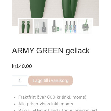
ARMY GREEN gellack
kr
140.00
ARMY
Lägg till i varukorg
GREEN
gellack
Fraktfritt över 600 kr (inkl. moms)
mängd
Alla priser visas inkl. moms
Säkra, EU-godkända formuleringar (EG