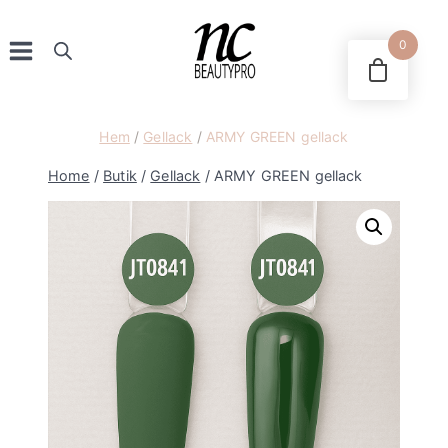
Skip
to
0
content
Hem
/
Gellack
/
ARMY GREEN gellack
Home
/
Butik
/
Gellack
/
ARMY GREEN gellack